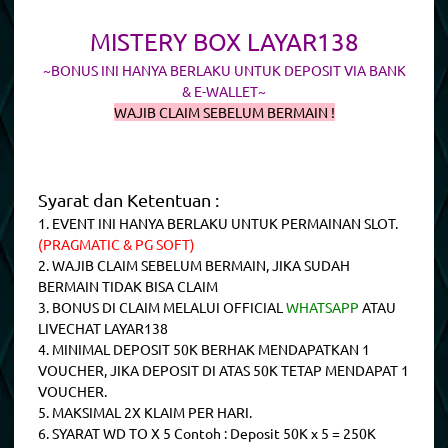
MISTERY BOX LAYAR138
~BONUS INI HANYA BERLAKU UNTUK DEPOSIT VIA BANK
& E-WALLET~
WAJIB CLAIM SEBELUM BERMAIN !
Syarat dan Ketentuan :
1. EVENT INI HANYA BERLAKU UNTUK PERMAINAN SLOT.
(PRAGMATIC & PG SOFT)
2. WAJIB CLAIM SEBELUM BERMAIN, JIKA SUDAH
BERMAIN TIDAK BISA CLAIM
3. BONUS DI CLAIM MELALUI OFFICIAL
WHATSAPP
ATAU
LIVECHAT LAYAR138
4. MINIMAL DEPOSIT 50K BERHAK MENDAPATKAN 1
VOUCHER, JIKA DEPOSIT DI ATAS 50K TETAP MENDAPAT 1
VOUCHER.
5. MAKSIMAL 2X KLAIM PER HARI.
6. SYARAT WD TO X 5 Contoh : Deposit 50K x 5 = 250K