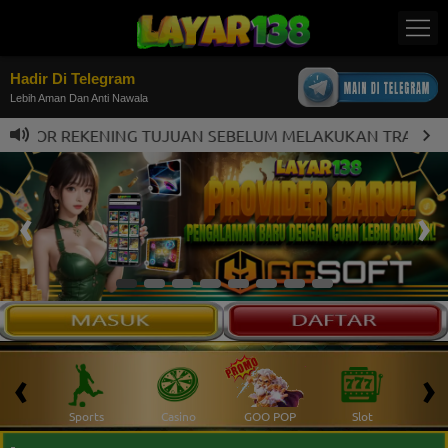
Hadir Di Telegram
Lebih Aman Dan Anti Nawala
OMOR REKENING TUJUAN SEBELUM MELAKUKAN TRANSFER &
‹
›
 Ikan
Sports
Casino
GOO POP
Slot
T