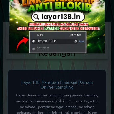
Layar138 Navigasi Dunia
Keuangan
Layar138, Panduan Finansial Pemain
Online Gambling
Dalam dunia
online gambling
yang penuh dinamika,
manajemen keuangan adalah kunci utama.
Layar138
membantu pemain mengatur modal, membaca
peluang, dan bermain lebih terukur melalui sistem