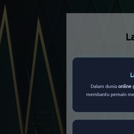
L
L
Dalam dunia
online 
membantu pemain meng