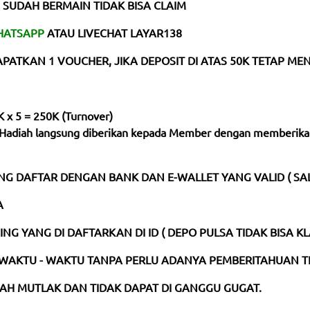
A SUDAH BERMAIN TIDAK BISA CLAIM
HATSAPP
ATAU LIVECHAT LAYAR138
APATKAN 1 VOUCHER, JIKA DEPOSIT DI ATAS 50K TETAP ME
 x 5 = 250K (Turnover)
Hadiah langsung diberikan kepada Member dengan memberikan 
G DAFTAR DENGAN BANK DAN E-WALLET YANG VALID ( SALD
A
G YANG DI DAFTARKAN DI ID ( DEPO PULSA TIDAK BISA KLA
SEWAKTU - WAKTU TANPA PERLU ADANYA PEMBERITAHUAN T
AH MUTLAK DAN TIDAK DAPAT DI GANGGU GUGAT.