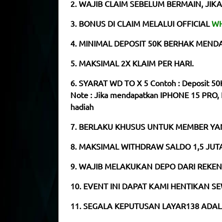
2. WAJIB CLAIM SEBELUM BERMAIN, JIK
3. BONUS DI CLAIM MELALUI OFFICIAL
W
4. MINIMAL DEPOSIT 50K BERHAK MEND
5. MAKSIMAL 2X KLAIM PER HARI.
6. SYARAT WD TO X 5 Contoh : Deposit 50K
Note : Jika mendapatkan IPHONE 15 PRO, 
hadiah
7. BERLAKU KHUSUS UNTUK MEMBER YAN
8. MAKSIMAL WITHDRAW SALDO 1,5 JUT
9. WAJIB MELAKUKAN DEPO DARI REKENIN
10. EVENT INI DAPAT KAMI HENTIKAN 
11. SEGALA KEPUTUSAN LAYAR138 ADAL